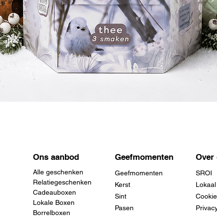
Snel overzicht
Ons aanbod
Geefmomenten
Over
Alle geschenken
Geefmomenten
SROI
Relatiegeschenken
Kerst
Lokaal
Cadeauboxen
Sint
Cookie
Lokale Boxen
Pasen
Privac
Borrelboxen