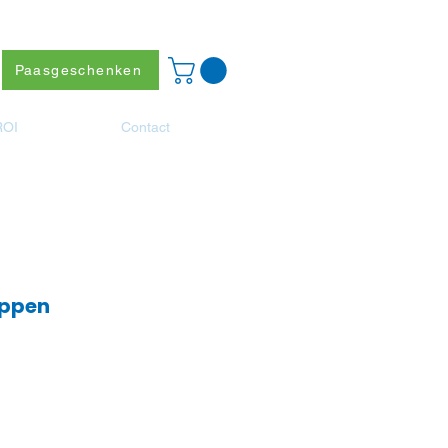
Paasgeschenken
ROI
Contact
eppen
js