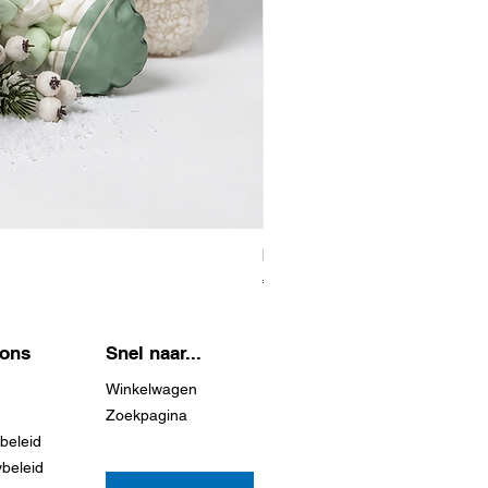
Enjoy The Moment
Prijs
€ 49,95
 ons
Snel naar...
Winkelwagen
Zoekpagina
beleid
ybeleid