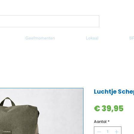
Geefmomenten
Lokaal
S
Luchtje Sch
Pri
€ 39,95
Aantal
*