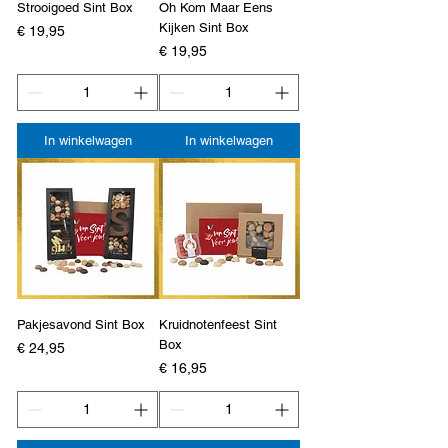
Strooigoed Sint Box
Oh Kom Maar Eens
Kijken Sint Box
Prijs
€ 19,95
Prijs
€ 19,95
In winkelwagen
In winkelwagen
Pakjesavond Sint Box
Kruidnotenfeest Sint
Box
Prijs
€ 24,95
Prijs
€ 16,95