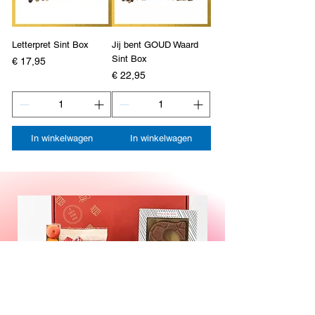
Letterpret Sint Box
Jij bent GOUD Waard
Sint Box
Prijs
€ 17,95
Prijs
€ 22,95
In winkelwagen
In winkelwagen